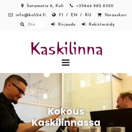
Siirry pääsisältöön
Satamatie 6, Koli
+35844 982 8320
info@koli24.fi
FI
EN
RU
Varauskori
Kirjaudu
Rekisteröidy
Kokous
Kaskilinnassa