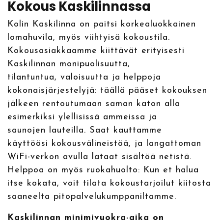
Kokous Kaskilinnassa
Kolin Kaskilinna on paitsi korkealuokkainen
lomahuvila, myös viihtyisä kokoustila.
Kokousasiakkaamme kiittävät erityisesti
Kaskilinnan monipuolisuutta,
tilantuntua, valoisuutta ja helppoja
kokonaisjärjestelyjä: täällä pääset kokouksen
jälkeen rentoutumaan saman katon alla
esimerkiksi ylellisissä ammeissa ja
saunojen lauteilla. Saat kauttamme
käyttöösi kokousvälineistöä, ja langattoman
WiFi-verkon avulla lataat sisältöä netistä.
Helppoa on myös ruokahuolto: Kun et halua
itse kokata, voit tilata kokoustarjoilut kiitosta
saaneelta pitopalvelukumppaniltamme.
Kaskilinnan minimivuokra-aika on