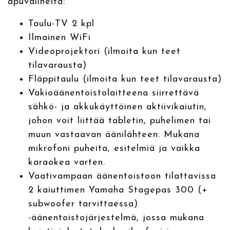
apuvälineitä:
Taulu-TV 2 kpl
Ilmainen WiFi
Videoprojektori (ilmoita kun teet
tilavarausta)
Fläppitaulu (ilmoita kun teet tilavarausta)
Vakioäänentoistolaitteena siirrettävä
sähkö- ja akkukäyttöinen aktiivikaiutin,
johon voit liittää tabletin, puhelimen tai
muun vastaavan äänilähteen. Mukana
mikrofoni puheita, esitelmiä ja vaikka
karaokea varten.
Vaativampaan äänentoistoon tilattavissa
2 kaiuttimen Yamaha Stagepas 300 (+
subwoofer tarvittaessa)
-äänentoistojärjestelmä, jossa mukana