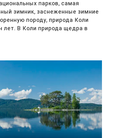
ациональных парков, самая
ьный зимник, заснеженные зимние
коренную породу, природа Коли
 лет. В Коли природа щедра в