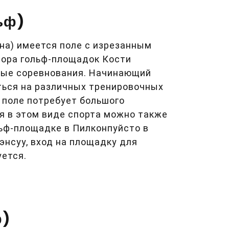
льф)
нна) имеется поле с изрезанным
тора гольф-площадок Кости
чные соревнования. Начинающий
ться на различных тренировочных
 поле потребует большого
я в этом виде спорта можно также
ьф-площадке в Пилконпуйсто в
энсуу, вход на площадку для
уется.
ф)