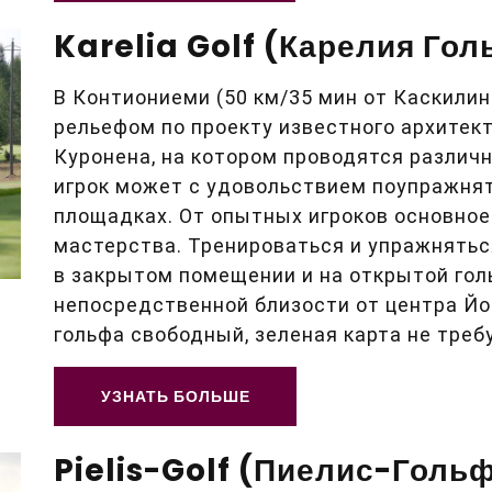
Karelia Golf (Карелия Го
В Контиониеми (50 км/35 мин от Каскили
рельефом по проекту известного архитек
Куронена, на котором проводятся разли
игрок может с удовольствием поупражня
площадках. От опытных игроков основное
мастерства. Тренироваться и упражнятьс
в закрытом помещении и на открытой гол
непосредственной близости от центра Йо
гольфа свободный, зеленая карта не треб
УЗНАТЬ БОЛЬШЕ
Pielis-Golf (Пиелис-Голь